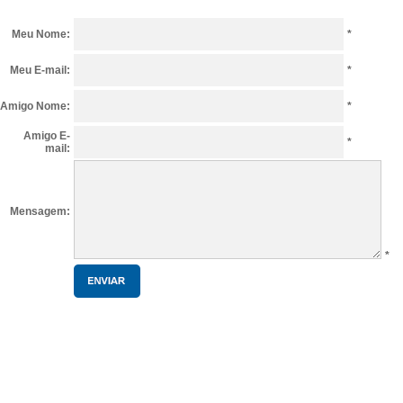
Meu Nome:
*
Meu E-mail:
*
Amigo Nome:
*
Amigo E-
*
mail:
Mensagem:
*