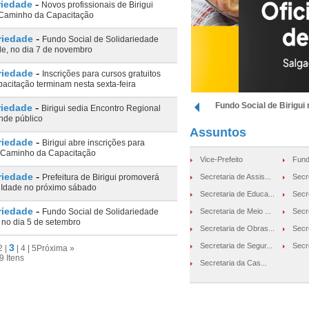
-
riedade
Novos profissionais de Birigui
o Caminho da Capacitação
-
riedade
Fundo Social de Solidariedade
de, no dia 7 de novembro
-
riedade
Inscrições para cursos gratuitos
citação terminam nesta sexta-feira
Fundo Social de Birigui 
-
riedade
Birigui sedia Encontro Regional
nde público
Assuntos
-
riedade
Birigui abre inscrições para
a Caminho da Capacitação
Vice-Prefeito
Fund
-
riedade
Prefeitura de Birigui promoverá
Secretaria de Assis...
Secre
 Idade no próximo sábado
Secretaria de Educa...
Secr
-
riedade
Fundo Social de Solidariedade
Secretaria de Meio ...
Secre
’ no dia 5 de setembro
Secretaria de Obras...
Secre
Secretaria de Segur...
Secre
3
2
|
|
4
|
5
Próxima »
9 Itens
Secretaria da Cas...