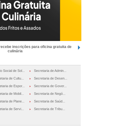
recebe inscrições para oficina gratuita de
culinária
o Social de Sol...
Secretaria de Admin...
taria de Cultu...
Secretaria de Desen...
etaria de Espor...
Secretaria de Gover...
taria de Mobil...
Secretaria de Negó...
taria de Plane...
Secretaria de Saúd...
taria de Servi...
Secretaria de Tribu...