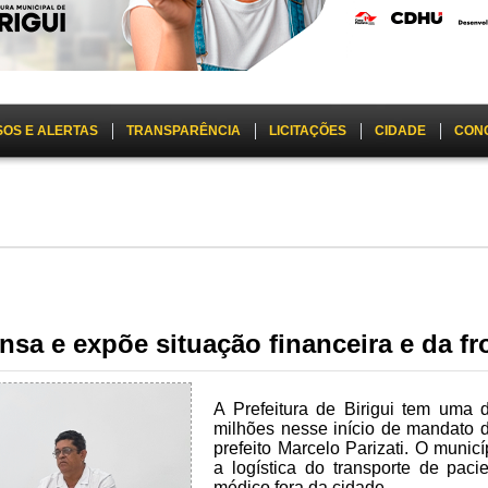
SOS E ALERTAS
TRANSPARÊNCIA
LICITAÇÕES
CIDADE
CON
nsa e expõe situação financeira e da fr
A Prefeitura de Birigui tem uma
milhões nesse início de mandato d
prefeito Marcelo Parizati. O munic
a logística do transporte de pac
médico fora da cidade.