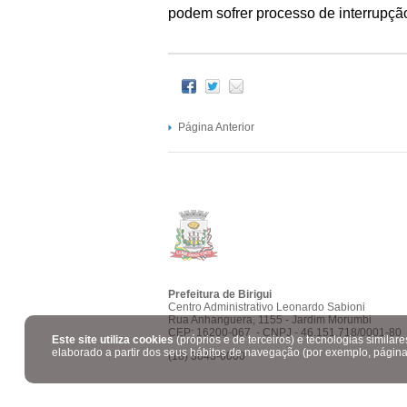
podem sofrer processo de interrupçã
Página Anterior
Prefeitura de Birigui
Centro Administrativo Leonardo Sabioni
Rua Anhanguera, 1155 - Jardim Morumbi
CEP: 16200-067 - CNPJ - 46.151.718/0001-80
Este site utiliza cookies
(próprios e de terceiros) e tecnologias similar
elaborado a partir dos seus hábitos de navegação (por exemplo, página
(18) 3643-6000