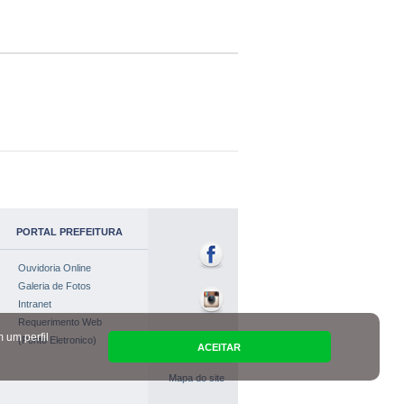
PORTAL PREFEITURA
Ouvidoria Online
Galeria de Fotos
Intranet
Requerimento Web
 um perfil
(Ponto Eletronico)
ACEITAR
Mapa do site