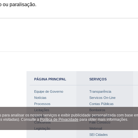
o ou paralisação.
PÁGINA PRINCIPAL
SERVIÇOS
Equipe de Governo
Transparência
Notícias
Servicos On-Line
Processos
Contas Públicas
Licitações
Bombeiros
es para analisar os nossos serviços e exibir publicidade personalizada com base em
Cidade
Telefones Úteis
s visitadas).
Consulte a
Política de Privacidade
para obter mais informações.
Concursos
Fale Conosco
Legislação
Webmail
SEI Cidades