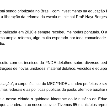
á sendo priorizada no Brasil, com investimento na educação inf
ou a liberação da reforma da escola municipal Profª Nayr Borg
cipalizada em 2010 e sempre recebeu melhorias pontuais. O a
 uma ampla reforma, algo muito esperado por toda comunidade 
io.
scutiu com os técnicos do FNDE detalhes sobre diversos ped
truções de novas unidades, material didático, veículos e equi
ção”, o corpo técnico do MEC/FNDE atendeu prefeitos e secre
mas federais e as políticas públicas da pasta, além de auxiliar
té a nossa cidade o gabinete itinerante do Ministério da Ed
que atenderam ao nosso convite. Tivemos 65 municípios repres