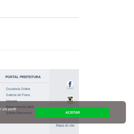
PORTAL PREFEITURA
Ouvidoria Online
Galeria de Fotos
Intranet
Requerimento Web
 um perfil
ACEITAR
(Ponto Eletronico)
Mapa do site