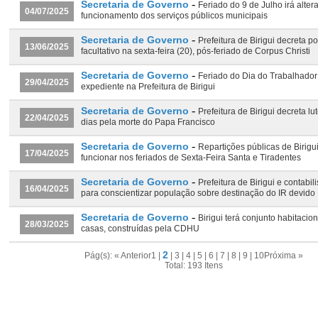
-
Secretaria de Governo
Feriado do 9 de Julho irá altera
04/07/2025
funcionamento dos serviços públicos municipais
-
Secretaria de Governo
Prefeitura de Birigui decreta p
13/06/2025
facultativo na sexta-feira (20), pós-feriado de Corpus Christi
-
Secretaria de Governo
Feriado do Dia do Trabalhador i
29/04/2025
expediente na Prefeitura de Birigui
-
Secretaria de Governo
Prefeitura de Birigui decreta lut
22/04/2025
dias pela morte do Papa Francisco
-
Secretaria de Governo
Repartições públicas de Birigui
17/04/2025
funcionar nos feriados de Sexta-Feira Santa e Tiradentes
-
Secretaria de Governo
Prefeitura de Birigui e contabi
16/04/2025
para conscientizar população sobre destinação do IR devido
-
Secretaria de Governo
Birigui terá conjunto habitacio
28/03/2025
casas, construídas pela CDHU
2
Pág(s):
« Anterior
1
|
|
3
|
4
|
5
|
6
|
7
|
8
|
9
|
10
Próxima »
Total: 193 Itens