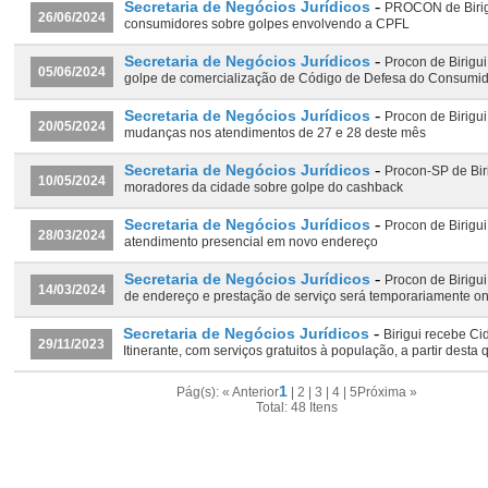
-
Secretaria de Negócios Jurídicos
PROCON de Birigu
26/06/2024
consumidores sobre golpes envolvendo a CPFL
-
Secretaria de Negócios Jurídicos
Procon de Birigui
05/06/2024
golpe de comercialização de Código de Defesa do Consumi
-
Secretaria de Negócios Jurídicos
Procon de Birigui
20/05/2024
mudanças nos atendimentos de 27 e 28 deste mês
-
Secretaria de Negócios Jurídicos
Procon-SP de Biri
10/05/2024
moradores da cidade sobre golpe do cashback
-
Secretaria de Negócios Jurídicos
Procon de Birigui
28/03/2024
atendimento presencial em novo endereço
-
Secretaria de Negócios Jurídicos
Procon de Birigu
14/03/2024
de endereço e prestação de serviço será temporariamente on
-
Secretaria de Negócios Jurídicos
Birigui recebe C
29/11/2023
Itinerante, com serviços gratuitos à população, a partir desta q
1
Pág(s): « Anterior
|
2
|
3
|
4
|
5
Próxima »
Total: 48 Itens