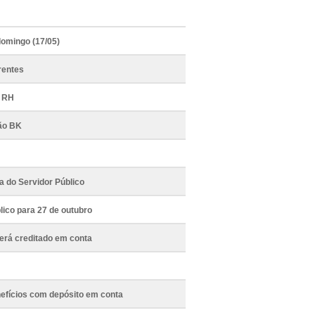
domingo (17/05)
rentes
o RH
tão BK
a do Servidor Público
blico para 27 de outubro
será creditado em conta
nefícios com depósito em conta