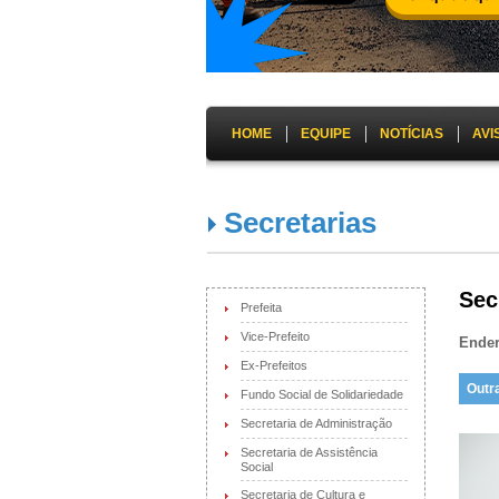
HOME
EQUIPE
NOTÍCIAS
AVI
Secretarias
Sec
Prefeita
Vice-Prefeito
Ende
Ex-Prefeitos
Outr
Fundo Social de Solidariedade
Secretaria de Administração
Secretaria de Assistência
Social
Secretaria de Cultura e