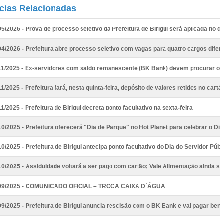
ícias Relacionadas
05/2026 -
Prova de processo seletivo da Prefeitura de Birigui será aplicada no 
04/2026 -
Prefeitura abre processo seletivo com vagas para quatro cargos dife
11/2025 -
Ex-servidores com saldo remanescente (BK Bank) devem procurar 
11/2025 -
Prefeitura fará, nesta quinta-feira, depósito de valores retidos no car
11/2025 -
Prefeitura de Birigui decreta ponto facultativo na sexta-feira
10/2025 -
Prefeitura oferecerá "Dia de Parque" no Hot Planet para celebrar o Di
10/2025 -
Prefeitura de Birigui antecipa ponto facultativo do Dia do Servidor Pú
10/2025 -
Assiduidade voltará a ser pago com cartão; Vale Alimentação ainda 
09/2025 -
COMUNICADO OFICIAL – TROCA CAIXA D´ÁGUA
09/2025 -
Prefeitura de Birigui anuncia rescisão com o BK Bank e vai pagar be