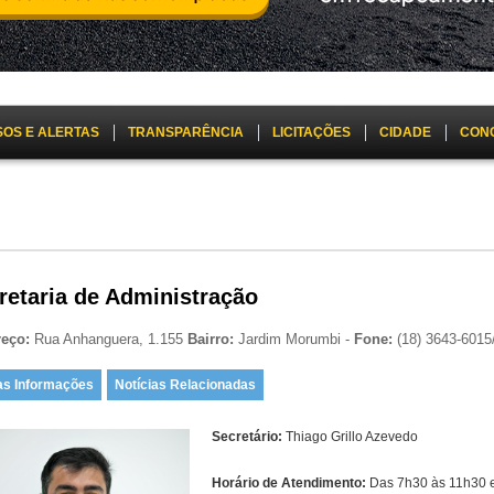
SOS E ALERTAS
TRANSPARÊNCIA
LICITAÇÕES
CIDADE
CON
retaria de Administração
reço:
Rua Anhanguera, 1.155
Bairro:
Jardim Morumbi -
Fone:
(18) 3643-6015
as Informações
Notícias Relacionadas
Secretário:
Thiago Grillo Azevedo
Horário de Atendimento:
Das 7h30 às 11h30 