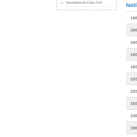
Secretaria da Casa Civil
Not
14/
29/
24/
19/
18/
23/
22/
16/
23/
19/