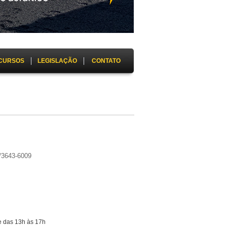
CURSOS
LEGISLAÇÃO
CONTATO
/3643-6009
e das 13h às 17h