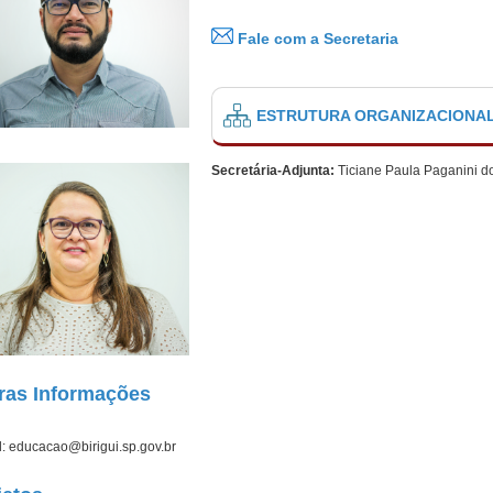
Fale com a Secretaria
ESTRUTURA ORGANIZACIONA
Secretária-Adjunta:
Ticiane Paula Paganini d
ras Informações
l: educacao@birigui.sp.gov.br