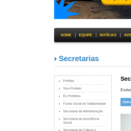
HOME
EQUIPE
NOTÍCIAS
AVI
Secretarias
Sec
Prefeita
Vice-Prefeito
Ende
Ex-Prefeitos
Outr
Fundo Social de Solidariedade
Secretaria de Administração
Secretaria de Assistência
Social
Secretaria de Cultura e