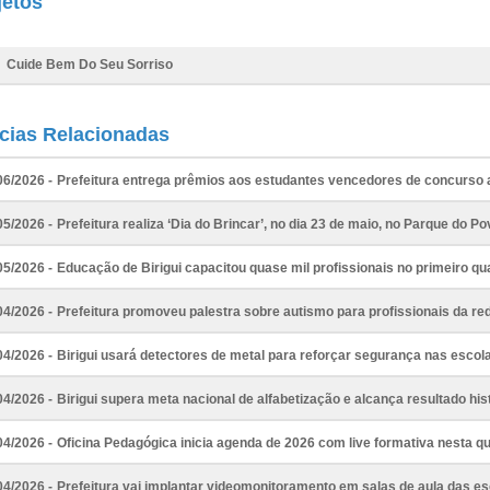
jetos
Cuide Bem Do Seu Sorriso
ícias Relacionadas
06/2026 -
Prefeitura entrega prêmios aos estudantes vencedores de concurso 
05/2026 -
Prefeitura realiza ‘Dia do Brincar’, no dia 23 de maio, no Parque do Po
05/2026 -
Educação de Birigui capacitou quase mil profissionais no primeiro q
04/2026 -
Prefeitura promoveu palestra sobre autismo para profissionais da re
04/2026 -
Birigui usará detectores de metal para reforçar segurança nas escol
04/2026 -
Birigui supera meta nacional de alfabetização e alcança resultado hi
04/2026 -
Oficina Pedagógica inicia agenda de 2026 com live formativa nesta qua
04/2026 -
Prefeitura vai implantar videomonitoramento em salas de aula das e