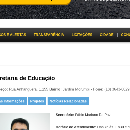
SOS E ALERTAS
TRANSPARÊNCIA
LICITAÇÕES
CIDADE
CON
retaria de Educação
reço:
Rua Anhanguera, 1.155
Bairro:
Jardim Morumbi -
Fone:
(18) 3643-6029
as Informações
Projetos
Notícias Relacionadas
Secretário:
Fábio Mariano Da Paz
Horário de Atendimento:
Das 7h às 11h30 e d