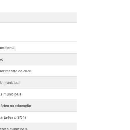
ambiental
vo
uadrimestre de 2026
de municipal
as municipais
stórico na educação
rta-feira (8/04)
scolas municipais