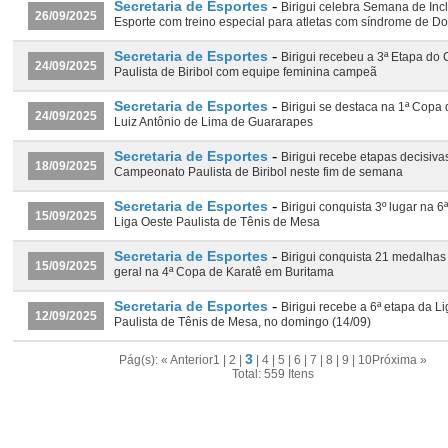
-
Secretaria de Esportes
Birigui celebra Semana de Inc
26/09/2025
Esporte com treino especial para atletas com síndrome de D
-
Secretaria de Esportes
Birigui recebeu a 3ª Etapa d
24/09/2025
Paulista de Biribol com equipe feminina campeã
-
Secretaria de Esportes
Birigui se destaca na 1ª Copa
24/09/2025
Luiz Antônio de Lima de Guararapes
-
Secretaria de Esportes
Birigui recebe etapas decisiva
18/09/2025
Campeonato Paulista de Biribol neste fim de semana
-
Secretaria de Esportes
Birigui conquista 3º lugar na 6
15/09/2025
Liga Oeste Paulista de Tênis de Mesa
-
Secretaria de Esportes
Birigui conquista 21 medalhas 
15/09/2025
geral na 4ª Copa de Karatê em Buritama
-
Secretaria de Esportes
Birigui recebe a 6ª etapa da L
12/09/2025
Paulista de Tênis de Mesa, no domingo (14/09)
3
Pág(s):
« Anterior
1
|
2
|
|
4
|
5
|
6
|
7
|
8
|
9
|
10
Próxima »
Total: 559 Itens