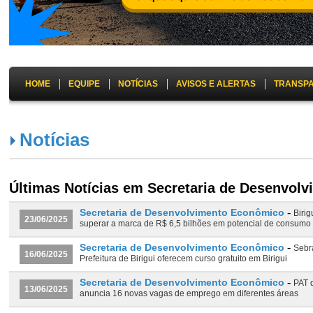
HOME
EQUIPE
NOTÍCIAS
AVISOS E ALERTAS
TRANSP
Notícias
Últimas Notícias em Secretaria de Desenvol
-
Secretaria de Desenvolvimento Econômico
Birig
23/06/2025
superar a marca de R$ 6,5 bilhões em potencial de consum
-
Secretaria de Desenvolvimento Econômico
Sebr
16/06/2025
Prefeitura de Birigui oferecem curso gratuito em Birigui
-
Secretaria de Desenvolvimento Econômico
PAT d
13/06/2025
anuncia 16 novas vagas de emprego em diferentes áreas