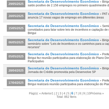
-
Secretaria de Desenvolvimento Econômico
Birig
29/05/2025
saldo positivo de 2.156 empregos no primeiro quadrimestre 
-
Secretaria de Desenvolvimento Econômico
PAT d
28/05/2025
anuncia 17 novas vagas de emprego em diferentes áreas
-
Secretaria de Desenvolvimento Econômico
Semi
15/05/2025
convidados para falar sobre leis de incentivos e captação de
Birigui
-
Secretaria de Desenvolvimento Econômico
Birig
06/05/2025
seminário sobre “Leis de Incentivos e os caminhos para a ca
recursos”
-
Secretaria de Desenvolvimento Econômico
Prefe
05/05/2025
Birigui fez reunião participativa para elaboração do Plano Dir
Participativo
-
Secretaria de Desenvolvimento Econômico
Birig
28/04/2025
Jornada de Crédito promovida pela Desenvolve SP
-
Secretaria de Desenvolvimento Econômico
Prefe
17/04/2025
Birigui realizará reunião participativa para elaboração do Pla
6
Pág(s):
« Anterior
1
|
2
|
3
|
4
|
5
|
|
7
|
8
|
9
|
10
Próxima »
Total: 862 Itens